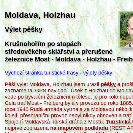
Moldava, Holzhau
Výlet pěšky
Krušnohořím po stopách
středověkého sklářství a přerušené
železnice Most - Moldava - Holzhau - Frei
Výchozí stránka turistické trasy - výlety pěšky
Pěší výlet Moldava, Holzhau jsem urazil
pěšky
a prošl
zaznamenal GPS navigací. Úsek z Holzhau do Moldav
vede po bývalém železničním tělese, je pro kolo nepo
Celá trať Most - Freiberg byla v provozu od roku 1885
roce 1945 Rudá armáda vytrhala za Moldavou několik
kolejí, přeshraniční provoz nebyl nikdy obnoven a trať
Spojení Moldavská horská dráha z Mostu.
Turistická 
nejprve zobrazena
na mapovém podkladu
(REST API