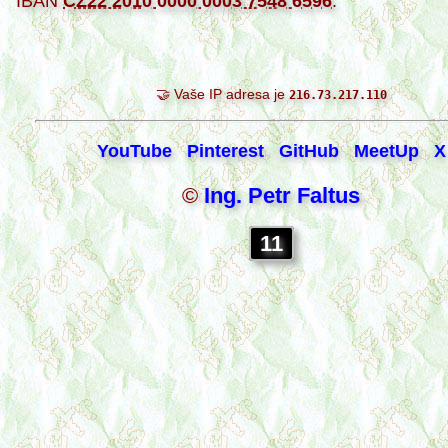
IBAN
CZ22 2010 0000 0003 7548 6596
.
🤝 Vaše IP adresa je
216.73.217.110
YouTube
Pinterest
GitHub
MeetUp
X
©
Ing. Petr Faltus
11