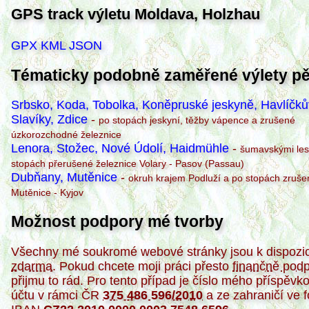
GPS track výletu Moldava, Holzhau
GPX
KML
JSON
Tématicky podobně zaměřené výlety p
Srbsko, Koda, Tobolka, Koněpruské jeskyně, Havlíčků
Slavíky, Zdice
-
po stopách jeskyní, těžby vápence a zrušené
úzkorozchodné železnice
Lenora, Stožec, Nové Údolí, Haidmühle
-
šumavskými les
stopách přerušené železnice Volary - Pasov (Passau)
Dubňany, Mutěnice
-
okruh krajem Podluží a po stopách zruše
Mutěnice - Kyjov
Možnost podpory mé tvorby
Všechny mé soukromé webové stránky jsou k dispozi
zdarma
. Pokud chcete moji práci přesto
finančně podp
přijmu to rád. Pro tento případ je číslo mého příspěvk
účtu v rámci ČR
375 486 596/2010
a ze zahraničí ve 