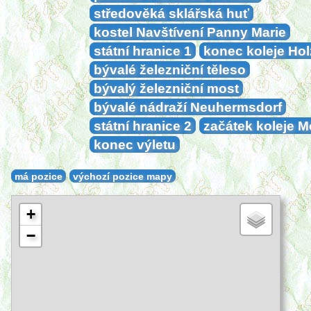
středověká sklářská huť
kostel Navštívení Panny Marie
státní hranice 1
konec koleje Ho
bývalé železniční těleso
bývalý železniční most
bývalé nádraží Neuhermsdorf
státní hranice 2
začátek koleje 
konec výletu
má pozice
výchozí pozice mapy
+
−