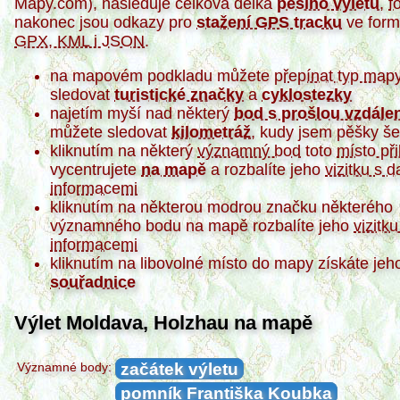
Mapy.com), následuje celková délka
pěšího výletu
,
f
nakonec jsou odkazy pro
stažení GPS tracku
ve form
GPX, KML i JSON
.
na mapovém podkladu můžete
přepínat typ map
sledovat
turistické značky
a
cyklostezky
najetím myší nad některý
bod s prošlou vzdále
můžete sledovat
kilometráž
, kudy jsem pěšky še
kliknutím na některý
významný bod
toto
místo při
vycentrujete
na mapě
a rozbalíte jeho
vizitku s d
informacemi
kliknutím na některou modrou značku některého
významného bodu na mapě rozbalíte jeho
vizitku
informacemi
kliknutím na libovolné místo do mapy získáte je
souřadnice
Výlet Moldava, Holzhau na mapě
začátek výletu
Významné body:
pomník Františka Koubka