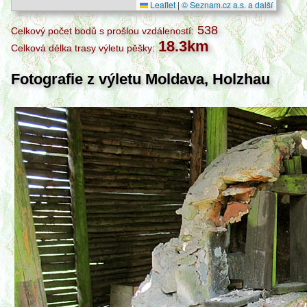
Leaflet
|
© Seznam.cz a.s. a další
538
Celkový počet bodů s prošlou vzdáleností:
18.3km
Celková délka trasy výletu pěšky:
Fotografie z výletu Moldava, Holzhau