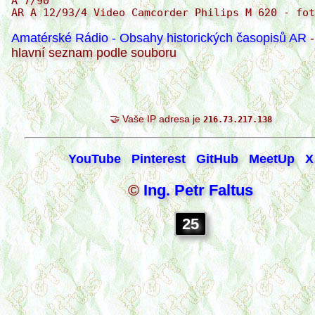
Amatérské Rádio - Obsahy historických časopisů AR
-
hlavní seznam podle souboru
🤝 Vaše IP adresa je
216.73.217.138
YouTube
Pinterest
GitHub
MeetUp
X
©
Ing. Petr Faltus
25