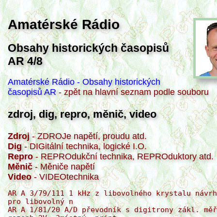
Amatérské Rádio
Obsahy historických časopisů
AR 4/8
Amatérské Rádio - Obsahy historických
časopisů AR
- zpět na hlavní seznam podle souboru
zdroj, dig, repro, měnič, video
Zdroj
- ZDROJe napětí, proudu atd.
Dig
- DIGitální technika, logické I.O.
Repro
- REPROdukční technika, REPROduktory atd.
Měnič
- Měniče napětí
Video
- VIDEOtechnika
AR A 3/79/111 1 kHz z libovolného krystalu návrh děličky pro libovolný n
AR A 1/81/20 A/D převodník s digitrony zákl. měřicí rozsah 2V, 3místný, print
AR B 4/80/141 AD převodník s CMOS, není print
AR A 5/84/169 akustická signalizace k digitálním hodinám, print, jednoduché
AR A 3/77/93 aplikace I.O. DTL řady MZ.., různá zapojení, návaznost na TTL apod.
AR A 1/84/122 aplikace sov. optronů řady AOU103
AR A 5/79/185 automatický nabíječ pro NiCd akumulátory, print
AR A 2/86/72 budík Ruhla-Qartz - místo buzení jen "pípne" specialita I.O. U114D
AR A 4/83/151 buzení lumin. sov. displeje přes 74141
AR A 10/89/366 časová základna 1Hz použito U118F, krystal z digitálek, print
AR A 8/84/305 časová základna s obvodem U 114D, print
AR B 4/80/140 časové základny pro elektronické hodiny s CMOS, ne print
AR A 1/82/28 číselné údaje s displejem LED, displej z kalkulačky, print
AR A 9/79/328 číslicově řízený multivibrátor se 74 121, jednoduchý
AR A 2/74/54 číslicový multimetr s digitrony ZM1080T
AR A 5/86/168 dělení kmitočtu v rozsahu 3-29 doplněk k AR A 2/86
AR A 8/86/309 dělič pro číslicový voltmetr, i jednoduché zapojení s C520D
AR A 6/83/217 děliče z obvodů 7490 a 7493
AR A 2/86/71 dělička kmitočtu v rozsahu 3-29 s 74193, 7474
AR A 10/79/374 dělička pro číslicovou stupnici, 74S112, print + chladič
AR A 9/86/350 dělička TTL s var. dělicím poměrem, print
ST 1/78 1. dekáda čítače s MH74S112
AR B 5/89/187 číselné soustavy a kódy
AR B 1/77/12 číslicové obvody - principy
AR A 7/88/263 číslicové řízení výkonu ST spotřebičů
AR A 4/70/134 číslicové výbojky - použití (ZM…)
AR B 5/80/191 děliče kmitočtu z hradel
mikroel 87/41 digital Test: sestava pro konstrukce s TTL print, v článku obsaženy univerzální printy
RK 1/72/ 56 digitální děliče kmitočtů
AR A 5/81/22 digitální hodiny s LCD displejem, použit I.O. MC14440
AR A 6/86/229 digitální hodiny s MM5314, obsahuje různé oscilátory
AR A 9/79/334 digitální hodiny s přijímačem OMA jde o doplnění přijímače o dig. zobrazovač, print
AR A 6/84/216 digitální hodiny s rozhlasovým přijímačem, úprava pokud je čas odvozen od sítě, zdroj kmitočtu
AR A 12/74/452 digitální hodiny - stopky s digitrony, print
AR A 1/87/12 digitální multimetr DMM520, měří U, I (SS, ST) R, teplotu, printy, oprava v AR A 7/87/242
AR A 1/85/10 digitální otáčkoměr pro modeláře, print
AR A 1/88/322 digitální pH-metr, oprava k AR A 11/87/427
AR A 10/87/387 digitální pH-měřič
AR A 4/89/145 digitální počítač otáček k magnetofonu, print
AR A 12/79/450 digitální počítač skore, univerzální, aplikovatelný na cokoliv
AR A 4/89/149 digitální sledovač/invertor (2 tranzistory)
AR A 2/80/71 digitální stabilizace kmitočtu
AR B 4/85/141 digitální stopky s CMOS, LCD displej, není print
AR B 4/80/142 digitální stupnice s LED-bez A277D, není print
AR A 6/77/210 digitální televize-teoretický článek, popis principu PCM systému
AR A 5/87/170 digitální teploměr (C 520D), print, použito pro konstrukci
AR A 10/84/385 digitální záznam zvuku-princip, na pokračování
AR A 8/87/297 digitizér pro IQ151, včetně mechanických výkresů snímače
AR A 5/85/172 digitrony Z570M - popis, vlastnosti
AR B 2/78/43 displeje, digitrony
AR A 9/89/348 distributor signálů AV pro rozmnožování záznamů, print
AR A 10/88/384 domovní zvonek s melodií z digitálek
AR A 4/86/148 elektronická náhrada přepínače v kódu BCD 2x 7475, 2x 74192, 7493, 7407
AR A 8/75/291 elektronická pojistka, dobře vysvětlená činnost
AR A 7/80/258 elektronická pojistka s opak. startem -jednoduchá, relé, není print
AR A 5/84/171 fluorescenční displeje - vlastnosti a aplikace, print
AR A 9/75/349 zdroje k fotobleskům
AR B 2/90/47 galvanicky oddělené spínání zdroje optočlenem, není print
AR A 3/79/93 gramo NZC421-HiFi, schema, foto, popis
AR A 7/83/255 gramo Tesla NC450 foto, popis, schema, řízení mot. SMR300/100RI24
AR A 10/80/386 gramo Tesla NZC420, popis, schema zapojení, foto
AR A 2/81/24 gramofon Tesla NZC130, schema, popis, foto
AR B 4/80/141 hexadecimální displej - jednoduchý, není print print
AR A 5/70/190 I.O. TTL: funkce, symbolika, pokračování v AR A 6/70/223
AR A 1/88/25 impulsní měnič 12V/28V/1, 5A s B260D, oprava v AR A 5/88/190
AR A 2/87/49 impulsní zdroj s optoel. vazbou, dopln. k příloze AR 1986/str. 28, 29
AR A 8/80/305 impulsní zdroje měniče - popis různých typů měničů, činnost
AR A 9/82/337 inteligentní sonda, doplněk v AR A 4/83/138
AR A 1/76/48 jednoduchá indikace poruch zdroje pro TTL po výpadku zdroje bliká LED
AR A 3/82/89 jednoduché obvody pro hlídání napájecích zdrojů indikace v určeném rozmezí, napěťové špičky, 2 tranzistory
AR A 6/85/220 jednoduchý digitizér - mechanický popis 2 potenciometry na pohyblivých ramenech
AR A 2/89/57 jednoduchý logický analyzátor LOGAN30, na pokračování
AR A 6/90/230 jednoduchý měnič - Ucc 1, 53V, Uvýst dle potřeby, není print
AR A 3/77/106 jednoduchý měnič 12V SS/220V ST/10W 1x KU…
AR A 9/89/347 jednoduchý přepínač děl. poměru u MH7490
AR A 5/89/176 jednoduchý převodník D/A s palcovým přepínačem
AR A 10/86/376 jednoduchý střídač pro výrobu napětí
příloha AR 1985/60 kalkulátory TI58, 58C, 59; tiskárna PC100 - schemata zapojení
AR A 1/81/19 kmitočtový komparátor se třemi I.O.- 2x 74161; 1x 7400
AR A 10/79/374 dělička pro čislicovou stupnici (74S112)
příloha AR 1983/27 digitální stupnice pro AM/FM
AR A 2/81/19 koncové vypínání gramofonu, není print, s MH1SS1, magnet. princip
AR A 8/74/306 koncové vypínání pro gramofon
AR A 8/84/312 kontrolní obvod pro hlídání 3 Ucc současně např. pro napájení počítače, použit A110D, B110D
AR A 12/78/449 kopadlo - měnič s malým výstupním proudem
AR A 5/79/169 kulové reproduktorové soustavy - včetně nákresu rozebíratelné kostry na tlumivky, print
AR B 4/80/122 lab. zdroj s volitelným výstupním napětím
AR A 6/79/218 laboratorní zdroj - doplněk k AR A 3/75
AR A 5/81/14 lepší využití MAA 723 - zlepšeno o ochranu proti přehřátí
AR A 6/85/212 lineární sonda (pro TTL, TTL-LS, DTL, CMOS) indikace přes A277D, LED, Ucc 4, 515V, kompletní návod
AR A 7/86/252 logická sonda 85 - min. šířka impulsu 7nS, čítač, Ucc 5V
AR A 9/87/330 logická sonda CMOS-TTL - kompletní návod
mikroel 87/77 logická sonda TTL/CMOS jednoduchá
AR A 3/85/90 logická sonda - doplněk k AR A 12/83/451
AR A 3/77/93 logické obvody DTL - aplikace
AR B 1/77/80 logické obvody TTL - popis funkcí, zapojení obsahuje stabilní oscilátor ze 2 hradel!!!
příloha AR 1985/73 logické sondy: 7 návodů
AR A 7/80/270 malé síťové napáječe - teorie, výpočet, základní schema
AR A 7/82/249 malý stab. zdroj s ochranou proti nadproudu, print
AR A 10/88/38 melodický zvonek: využití starých digitálek
AR A 6/87/209 měnič "+" napětí na "-" bez cívky - použito 555, max. výst proud 28mA (účinnost 40 %)
příloha AR 1989/54 měnič 12V/220V/100W - reverzibilní
AR A 12/80/469 měnič 12V/220V/200W - print
AR A 4/75/127 měnič 220V/120V/10W (kapacitní)
AR B 4/80/125 měnič napětí "bez železa", není print
AR B 2/90/45 měnič napětí pro holicí strojek 12V/220V ST, print
AR A 6/84/227 měnič pro akumulátorový vozík
AR A 10/79/375 měnič pro napájení OZ, Uvst 3V, Ivýst 20mA, jednoduchý, není print
příloha AR 1985/40 měnič pro zářivku 8W (z 20V)
AR A 2/75/58 měnič SS napětí bez transformátoru
AR A 3/77/87 dělička síťového kmitočtu (50Hz - 1Hz)
příloha AR 1984/79 digitální dělička do 200MHz k čítači
AR B 2/90/45 miniaturní síťový zdroj 5V/3W - není print
AR B 4/85/125 kombinace měnič - nabíječ Imax 2, 5A; měnič 30VA, není print
AR A 11/85/431 kontrola zdrojové soustavy automobilu použito v otáčkoměru, printy
AR A 10/86/390 nabíječ akumulátorů NiCd450 (tužkové) - jednoduchý
AR A 10/87/376 nabíječ NiCd akumulátorů, jednoduchý, pouze 7805, C, R, dioda a LED
AR A 2/82/68 nabíječka NiCd akumulátorů, print
AR B 2/90/63 napájecí zdroj pro kolejiště, použity I.O. TBA820M
AR A 2/83/69 napájecí zdroj pro operační zesilovače, print
AR A 12/84/462 zdroj pro PMI80, vč. trafa, Ucc: 12V/0, 3A; 5V/1, 5A; 5V/0, 3A
AR A 7/82/255 napájecí zdroje s pulsní regulací napětí - teorie
AR B 6/83/223 napájecí zdroje - jednoduché návody, stabilizátory 5V/0, 5A; 1, 151, 35V; pro I=2A; sym. napětí apod.
AR A 10/80/369 napájení LCD displejů z TTL logiky převod přes FLL121 resp. UCY7486
AR A 6/81/29 náhradní zdroj pro číslicové hodiny při řízení sítí, není print
AR A 4/80/130 násuvná sonda pro kontrolu I.O.- kompletní návod, použito
AR A 4/78/138 měnič - pro změnu nesym. Ucc na sym.-pro + 8 - 17V, 4 tranzistory
AR A 7/75/263 ochrana paralelně řazených akumulátorů zamezení vybíjecích proudů mezi akumulátory vzájemně
AR A 9/80/329 ochranný obvod trafosvářečky - odpojí při "přilepení" elektrody
AR B 4/80/124 odrušení napájecích zdrojů
AR B 4/80/126