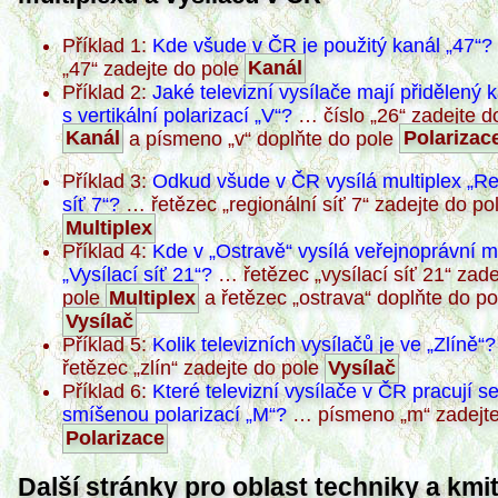
Příklad 1:
Kde všude v ČR je použitý kanál
47
?
47
zadejte do pole
Kanál
Příklad 2:
Jaké televizní vysílače mají přidělený 
s vertikální polarizací
V
?
… číslo
26
zadejte d
Kanál
a písmeno
v
doplňte do pole
Polarizac
Příklad 3:
Odkud všude v ČR vysílá multiplex
Re
síť 7
?
… řetězec
regionální síť 7
zadejte do po
Multiplex
Příklad 4:
Kde v
Ostravě
vysílá veřejnoprávní mu
Vysílací síť 21
?
… řetězec
vysílací síť 21
zade
pole
Multiplex
a řetězec
ostrava
doplňte do po
Vysílač
Příklad 5:
Kolik televizních vysílačů je ve
Zlíně
?
řetězec
zlín
zadejte do pole
Vysílač
Příklad 6:
Které televizní vysílače v ČR pracují s
smíšenou polarizací
M
?
… písmeno
m
zadejte
Polarizace
Další stránky pro oblast techniky a kmi