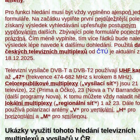
Pro funkci hledání musí být vždy vyplněno
alespoň je
formuláře. Na začátku vyplňte první
nejdůležitější
pole
získaný výsledek vyhledávání upřesňujte
postupným
vyplňováním
dalších. Zbývající pole formuláře
ponech
prázdná
. Čím méně vyplníte, tím více řádků bude nal
výsledek lépe navede k dalšímu dohledání. Použitá
d
českých televizních multiplexů
od
ČTÚ
je aktuální z
18.12.2025.
Televizní vysílače DVB-T a DVB-T2 používají
UHF ka
až
47
(frekvence 474-682 MHz s krokem 8 MHz).
Celorepublikové multiplexy
(
vysílací síť
) jsou 21
televize), 22 (Prima a Óčko), 23 (Nova a TV Barrando
(další programy Nova). K tomu můžete vždy naladit n
lokální multiplexy
(
regionální síť
) 1 až 23. Dále f
používá polarizaci antény
V
pro
vertikální
,
H
pro
horizontální
a
M
pro
smíšenou
.
Ukázky využití tohoto hledání televizních
multiplexů a vysílačů v ČR