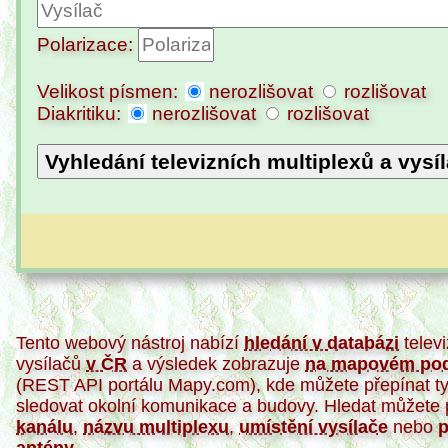
Polarizace:
Velikost písmen:
nerozlišovat
rozlišovat
Diakritiku:
nerozlišovat
rozlišovat
Vyhledání televizních multiplexů a vysí
Tento webový nástroj nabízí
hledání v databázi
telev
vysílačů
v ČR
a výsledek zobrazuje
na mapovém po
(REST API portálu Mapy.com), kde můžete přepínat t
sledovat okolní komunikace a budovy. Hledat můžete 
kanálu
,
názvu multiplexu
,
umístění vysílače
nebo
p
antény
.