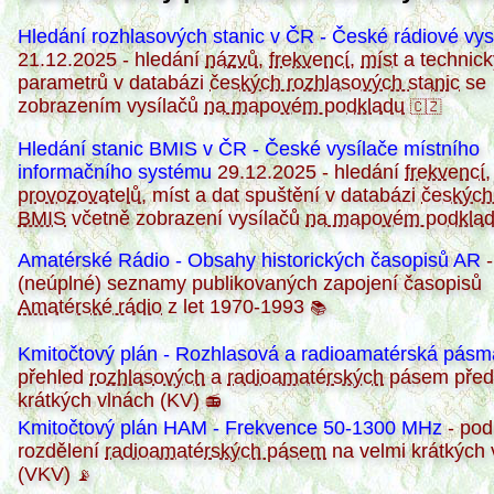
Hledání rozhlasových stanic v ČR - České rádiové vys
21.12.2025 - hledání
názvů
,
frekvencí
,
míst
a technic
parametrů v databázi
českých rozhlasových stanic
se
zobrazením vysílačů
na mapovém podkladu
🇨🇿
Hledání stanic BMIS v ČR - České vysílače místního
informačního systému
29.12.2025 - hledání
frekvencí
,
provozovatelů
, míst a dat spuštění v databázi
českých
BMIS
včetně zobrazení vysílačů
na mapovém podkla
Amatérské Rádio - Obsahy historických časopisů AR
-
(neúplné) seznamy publikovaných zapojení časopisů
Amatérské rádio
z let 1970-1993
📚
Kmitočtový plán - Rozhlasová a radioamatérská pásm
přehled
rozhlasových
a
radioamatérských
pásem před
krátkých vlnách (KV)
📻
Kmitočtový plán HAM - Frekvence 50-1300 MHz
- pod
rozdělení
radioamatérských pásem
na velmi krátkých 
(VKV)
📡