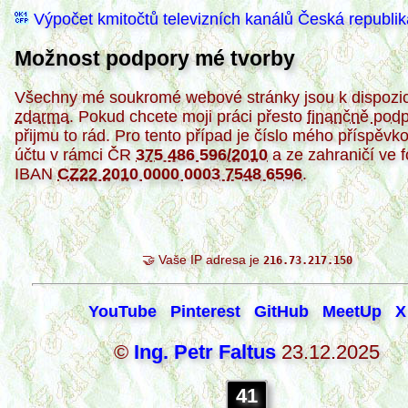
Výpočet kmitočtů televizních kanálů Česká republik
Možnost podpory mé tvorby
Všechny mé soukromé webové stránky jsou k dispozi
zdarma
. Pokud chcete moji práci přesto
finančně podp
přijmu to rád. Pro tento případ je číslo mého příspěvk
účtu v rámci ČR
375 486 596/2010
a ze zahraničí ve 
IBAN
CZ22 2010 0000 0003 7548 6596
.
🤝 Vaše IP adresa je
216.73.217.150
YouTube
Pinterest
GitHub
MeetUp
X
©
Ing. Petr Faltus
23.12.2025
41