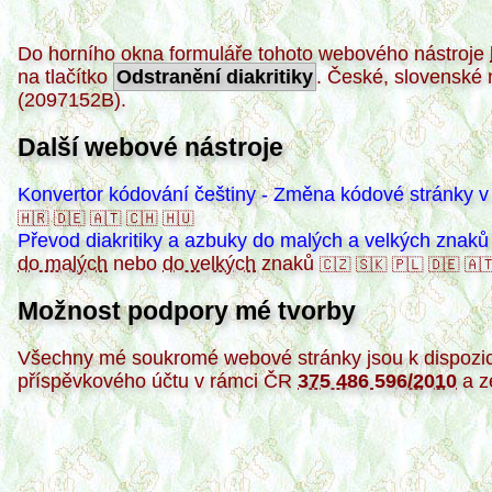
Do horního okna formuláře tohoto webového nástroje
na tlačítko
Odstranění diakritiky
. České, slovenské
(2097152B).
Další webové nástroje
Konvertor kódování češtiny - Změna kódové stránky v
🇭🇷
🇩🇪
🇦🇹
🇨🇭
🇭🇺
Převod diakritiky a azbuky do malých a velkých znaků 
do malých
nebo
do velkých
znaků
🇨🇿
🇸🇰
🇵🇱
🇩🇪
🇦
Možnost podpory mé tvorby
Všechny mé soukromé webové stránky jsou k dispozi
příspěvkového účtu v rámci ČR
375 486 596/2010
a z