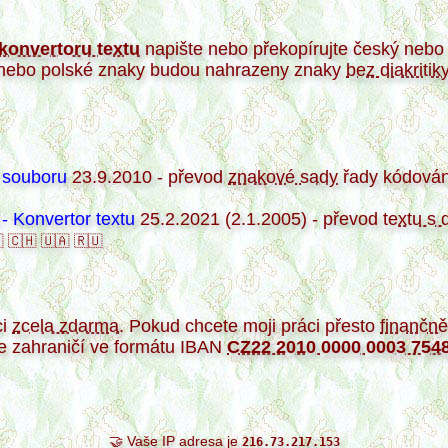
konvertoru textu
napište nebo překopírujte český nebo s
 nebo polské znaky budou nahrazeny znaky
bez diakritik
 souboru
23.9.2010 - převod
znakové sady
řady kódování
- Konvertor textu
25.2.2021 (2.1.2005) - převod
textu s 

🇨🇭
🇺🇦
🇷🇺
ci
zcela zdarma
. Pokud chcete moji práci přesto
finančně
e zahraničí ve formátu IBAN
CZ22 2010 0000 0003 754
🤝 Vaše IP adresa je
216.73.217.153