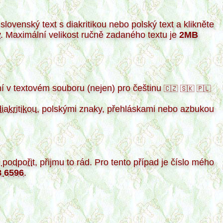
lovenský text s diakritikou nebo polský text a klikněte
y
. Maximální velikost ručně zadaného textu je
2MB
 v textovém souboru (nejen) pro češtinu
🇨🇿
🇸🇰
🇵🇱
diakritikou
, polskými znaky, přehláskami nebo azbukou
 podpořit
, přijmu to rád. Pro tento případ je číslo mého
8 6596
.