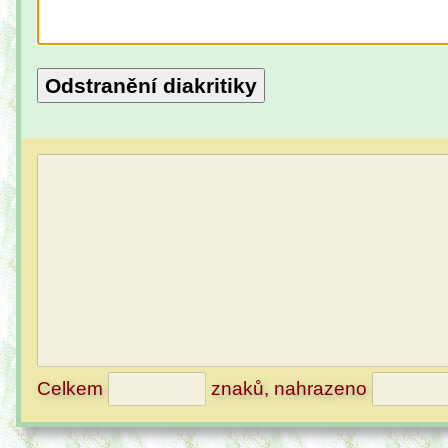
Odstranění diakritiky
Celkem
znaků, nahrazeno